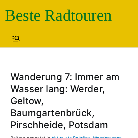
Zum
Beste Radtouren
Inhalt
springen
Wanderung 7: Immer am
Wasser lang: Werder,
Geltow,
Baumgartenbrück,
Pirschheide, Potsdam
Beitrag gepostet in
Aktuellste Beiträge
,
Wanderungen