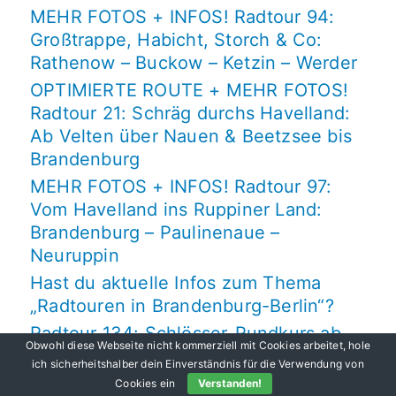
MEHR FOTOS + INFOS! Radtour 94:
Großtrappe, Habicht, Storch & Co:
Rathenow – Buckow – Ketzin – Werder
OPTIMIERTE ROUTE + MEHR FOTOS!
Radtour 21: Schräg durchs Havelland:
Ab Velten über Nauen & Beetzsee bis
Brandenburg
MEHR FOTOS + INFOS! Radtour 97:
Vom Havelland ins Ruppiner Land:
Brandenburg – Paulinenaue –
Neuruppin
Hast du aktuelle Infos zum Thema
„Radtouren in Brandenburg-Berlin“?
Radtour 134: Schlösser-Rundkurs ab
Obwohl diese Webseite nicht kommerziell mit Cookies arbeitet, hole
Ortrand via Radeburg, Moritzburg,
ich sicherheitshalber dein Einverständnis für die Verwendung von
Großenhain, Schönfeld
Cookies ein
Verstanden!