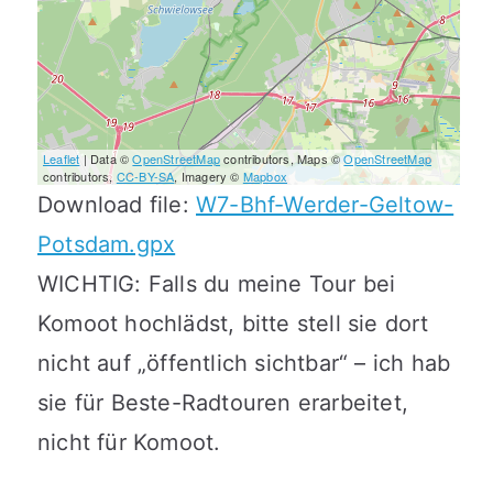
Leaflet
| Data ©
OpenStreetMap
contributors, Maps ©
OpenStreetMap
contributors,
CC-BY-SA
, Imagery ©
Mapbox
Download file:
W7-Bhf-Werder-Geltow-
Potsdam.gpx
WICHTIG: Falls du meine Tour bei
Komoot hochlädst, bitte stell sie dort
nicht auf „öffentlich sichtbar“ – ich hab
sie für Beste-Radtouren erarbeitet,
nicht für Komoot.