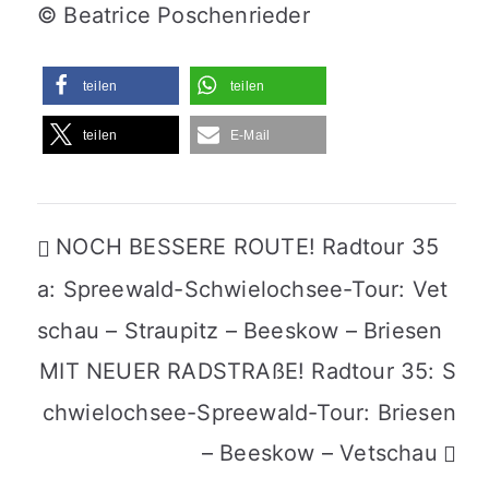
© Beatrice Poschenrieder
teilen
teilen
teilen
E-Mail
Beitragsnavigation
NOCH BESSERE ROUTE! Radtour 35
a: Spreewald-Schwielochsee-Tour: Vet
schau – Straupitz – Beeskow – Briesen
MIT NEUER RADSTRAßE! Radtour 35: S
chwielochsee-Spreewald-Tour: Briesen
– Beeskow – Vetschau