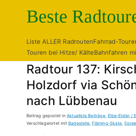
Zum
Beste Radtour
Inhalt
springen
Liste ALLER Radrouten
Fahrrad-Toure
Touren bei Hitze/ Kälte
Bahnfahren mi
Radtour 137: Kirs
Holzdorf via Schö
nach Lübbenau
Beitrag gepostet in
Aktuellste Beiträge
,
Elbe-Elster / 
Verschlagwortet mit
Badestelle
,
Fläming-Skate
,
Spre