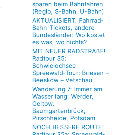
sparen beim Bahnfahren
t
(Regio, S-Bahn, U-Bahn)
AKTUALISIERT: Fahrrad-
Bahn-Tickets, andere
Bundesländer: Wo kostet
es was, wo nichts?
MIT NEUER RADSTRAßE!
Radtour 35:
Schwielochsee-
Spreewald-Tour: Briesen –
Beeskow – Vetschau
Wanderung 7: Immer am
Wasser lang: Werder,
Geltow,
Baumgartenbrück,
Pirschheide, Potsdam
NOCH BESSERE ROUTE!
Radtour 35a: Spreewald-