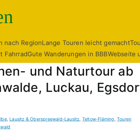
en
n nach Region
Lange Touren leicht gemacht
To
t Fahrrad
Gute Wanderungen in BBB
Webseite 
chen- und Naturtour ab
nwalde, Luckau, Egsdor
Elbe
,
Lausitz & Oberspreewald-Lausitz
,
Teltow-Fläming
,
Touren
ewald