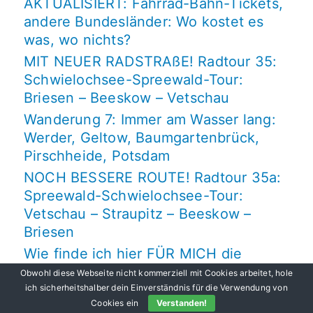
AKTUALISIERT: Fahrrad-Bahn-Tickets,
andere Bundesländer: Wo kostet es
was, wo nichts?
MIT NEUER RADSTRAßE! Radtour 35:
Schwielochsee-Spreewald-Tour:
Briesen – Beeskow – Vetschau
Wanderung 7: Immer am Wasser lang:
Werder, Geltow, Baumgartenbrück,
Pirschheide, Potsdam
NOCH BESSERE ROUTE! Radtour 35a:
Spreewald-Schwielochsee-Tour:
Vetschau – Straupitz – Beeskow –
Briesen
Wie finde ich hier FÜR MICH die
besten Fahrrad-Routen, die passende
Obwohl diese Webseite nicht kommerziell mit Cookies arbeitet, hole
Radtour?
ich sicherheitshalber dein Einverständnis für die Verwendung von
Cookies ein
Verstanden!
Wanderung 6: Rundkurs ab