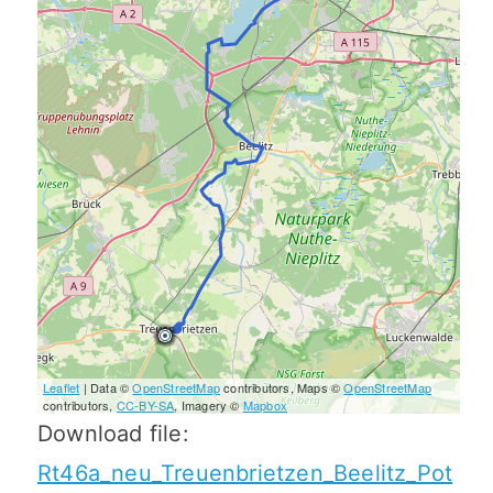
Leaflet
| Data ©
OpenStreetMap
contributors, Maps ©
OpenStreetMap
contributors,
CC-BY-SA
, Imagery ©
Mapbox
Download file:
Rt46a_neu_Treuenbrietzen_Beelitz_Pot