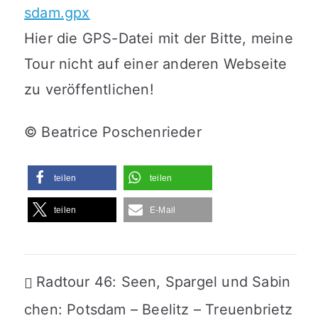
sdam.gpx
Hier die GPS-Datei mit der Bitte, meine
Tour nicht auf einer anderen Webseite
zu veröffentlichen!
© Beatrice Poschenrieder
teilen
teilen
teilen
E-Mail
Beitragsnavigation
Radtour 46: Seen, Spargel und Sabin
chen: Potsdam – Beelitz – Treuenbrietz