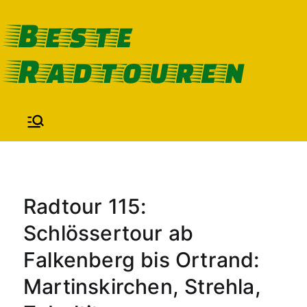
Zum
Beste
Inhalt
Radtouren
springen
Radtour 115:
Schlössertour ab
Falkenberg bis Ortrand:
Martinskirchen, Strehla,