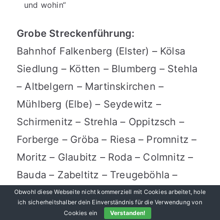
und wohin“
Grobe Streckenführung:
Bahnhof Falkenberg (Elster) – Kölsa
Siedlung – Kötten – Blumberg – Stehla
– Altbelgern – Martinskirchen –
Mühlberg (Elbe) – Seydewitz –
Schirmenitz – Strehla – Oppitzsch –
Forberge – Gröba – Riesa – Promnitz –
Moritz – Glaubitz – Roda – Colmnitz –
Bauda – Zabeltitz – Treugeböhla –
Strauch – Oelsnitz – Weißig am
Obwohl diese Webseite nicht kommerziell mit Cookies arbeitet, hole
ich sicherheitshalber dein Einverständnis für die Verwendung von
Raschütz – Blochwitz – Ortrand
Cookies ein
Verstanden!