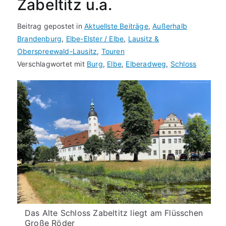
Zabeltitz u.a.
Beitrag gepostet in
Aktuellste Beiträge
,
Außerhalb
Brandenburg
,
Elbe-Elster / Elbe
,
Lausitz &
Oberspreewald-Lausitz
,
Touren
Verschlagwortet mit
Burg
,
Elbe
,
Elberadweg
,
Schloss
Das Alte Schloss Zabeltitz liegt am Flüsschen
Große Röder