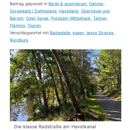
Beitrag gepostet in
Berlin & drumherum
,
Dahme-
Spreewald / Dahmeland
,
Havelland
,
Oberhavel und
Barnim
,
Oder-Spree
,
Potsdam-Mittelmark
,
Teltow-
Fläming
,
Touren
Verschlagwortet mit
Badestelle
,
essen
,
lange Strecke
,
Rundkurs
Die klasse Radstraße am Havelkanal