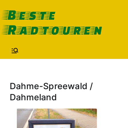
Zum
Beste
Inhalt
Radtouren
springen
Dahme-Spreewald /
Dahmeland