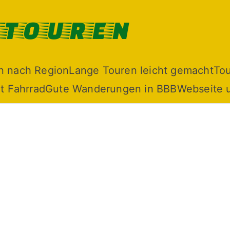
dtouren
n nach Region
Lange Touren leicht gemacht
To
t Fahrrad
Gute Wanderungen in BBB
Webseite 