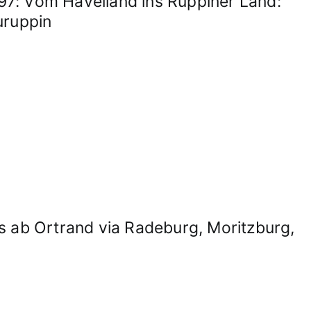
: Vom Havelland ins Ruppiner Land:
uruppin
 ab Ortrand via Radeburg, Moritzburg,