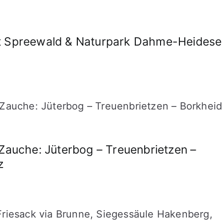
t Spreewald & Naturpark Dahme-Heidese
w
Zauche: Jüterbog – Treuenbrietzen –
z