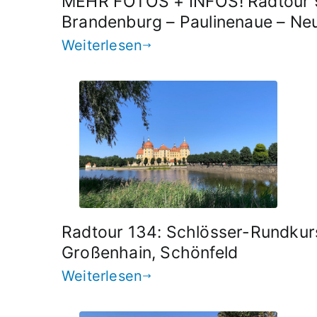
MEHR FOTOS + INFOS! Radtour 97
Brandenburg – Paulinenaue – Ne
Weiterlesen
Radtour 134: Schlösser-Rundkurs
Großenhain, Schönfeld
Weiterlesen