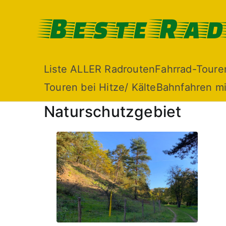
Zum
Beste Ra
Inhalt
springen
Liste ALLER Radrouten
Fahrrad-Toure
Touren bei Hitze/ Kälte
Bahnfahren mi
Naturschutzgebiet