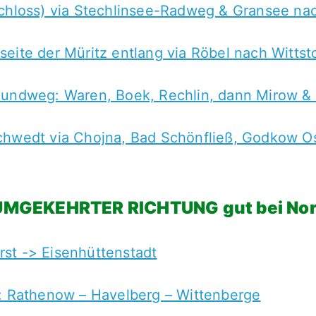
Schloss) via Stechlinsee-Radweg & Gransee na
eite der Müritz entlang via Röbel nach Wittst
Rundweg: Waren, Boek, Rechlin, dann Mirow &
chwedt via Chojna, Bad Schönfließ, Godkow O
 UMGEKEHRTER RICHTUNG gut bei No
st -> Eisenhüttenstadt
g: Rathenow – Havelberg – Wittenberge